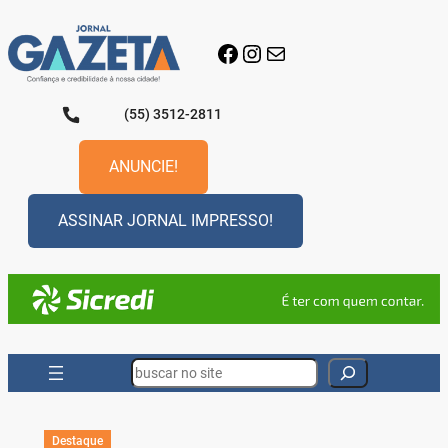
Pular
para
Facebook
Instagram
E-mail
o
conteúdo
(55) 3512-2811
ANUNCIE!
ASSINAR JORNAL IMPRESSO!
Search
Destaque