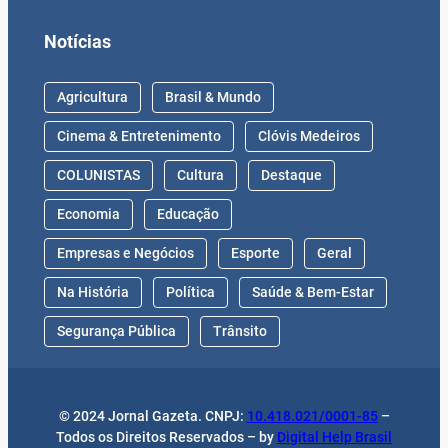
Notícias
Agricultura
Brasil & Mundo
Cinema & Entretenimento
Clóvis Medeiros
COLUNISTAS
Cultura
Destaque
Economia
Educação
Empresas e Negócios
Esporte
Geral
Na História
Política
Saúde & Bem-Estar
Segurança Pública
Trânsito
© 2024 Jornal Gazeta. CNPJ:
10.418.021/0001-85
–
Todos os Direitos Reservados – by
Digital Help Brasil