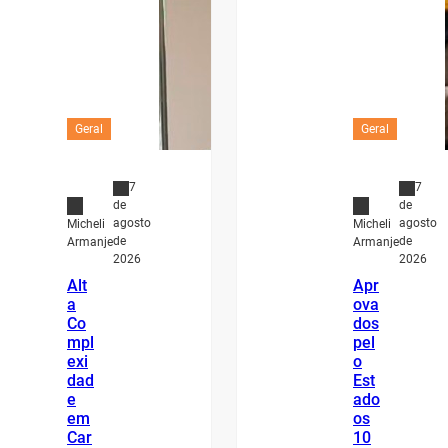
Geral
Geral
7
7
de
de
agosto
agosto
Micheli
Micheli
de
de
Armanje
Armanje
2026
2026
Alt
Apr
a
ova
Co
dos
mpl
pel
exi
o
dad
Est
e
ado
em
os
Car
10