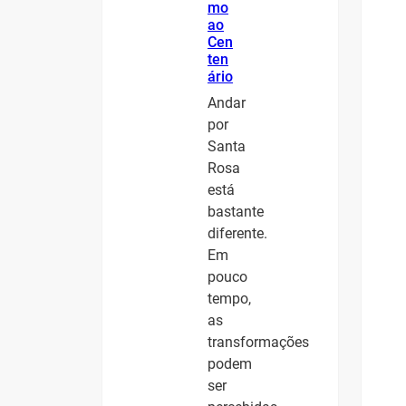
mo
ao
Cen
ten
ário
Andar
por
Santa
Rosa
está
bastante
diferente.
Em
pouco
tempo,
as
transformações
podem
ser