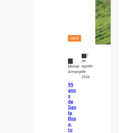
Geral
7
de
agosto
Micheli
de
Armanje
2026
95
ano
s
de
San
ta
Ros
a,
ru