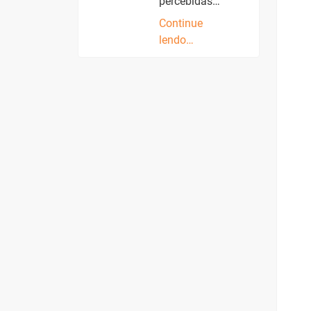
percebidas…
Continue
lendo…