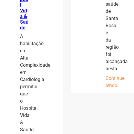
saúde
l
Vid
de
a &
Santa
Saú
Rosa
de
e
A
da
habilitação
região
em
foi
Alta
alcançada
Complexidade
nesta…
em
Continue
Cardiologia
lendo…
permitiu
que
o
Hospital
Vida
&
Saúde,