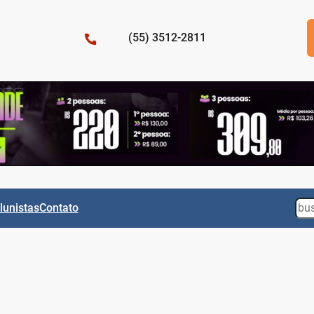
(55) 3512-2811
Sea
lunistas
Contato