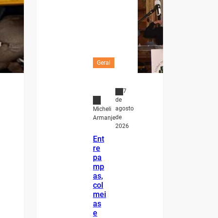
Geral
7
de
agosto
Micheli
de
Armanje
2026
Ent
re
pa
mp
as,
col
mei
as
e