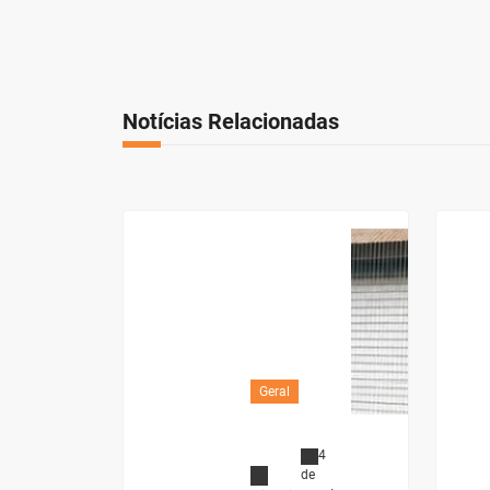
Notícias Relacionadas
Geral
4
de