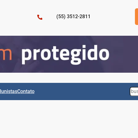
(55) 3512-2811
Sea
lunistas
Contato