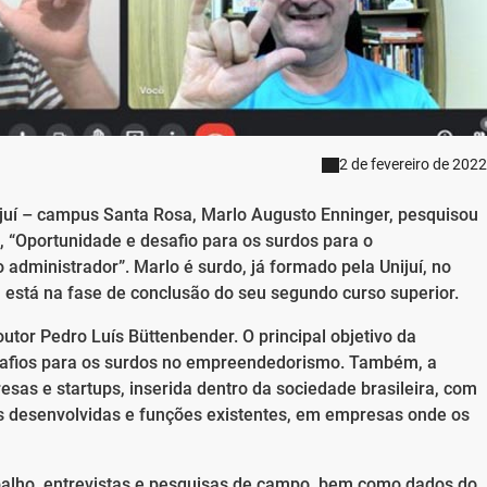
2 de fevereiro de 2022
ijuí – campus Santa Rosa, Marlo Augusto Enninger, pesquisou
 “Oportunidade e desafio para os surdos para o
administrador”. Marlo é surdo, já formado pela Unijuí, no
está na fase de conclusão do seu segundo curso superior.
utor Pedro Luís Büttenbender. O principal objetivo da
esafios para os surdos no empreendedorismo. Também, a
esas e startups, inserida dentro da sociedade brasileira, com
es desenvolvidas e funções existentes, em empresas onde os
abalho, entrevistas e pesquisas de campo, bem como dados do