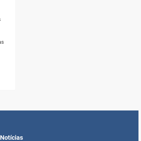
s
as
Notícias