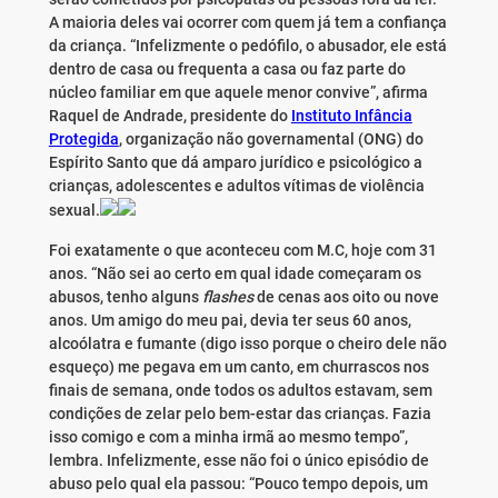
A maioria deles vai ocorrer com quem já tem a confiança
da criança. “Infelizmente o pedófilo, o abusador, ele está
dentro de casa ou frequenta a casa ou faz parte do
núcleo familiar em que aquele menor convive”, afirma
Raquel de Andrade, presidente do
Instituto Infância
Protegida
, organização não governamental (ONG) do
Espírito Santo que dá amparo jurídico e psicológico a
crianças, adolescentes e adultos vítimas de violência
sexual.
Foi exatamente o que aconteceu com M.C,
hoje
com 31
anos. “Não sei ao certo em qual idade começaram os
abusos, tenho alguns
flashes
de cenas aos oito ou nove
anos. Um amigo do meu pai, devia
ter
seus 60 anos,
alcoólatra e fumante (digo isso porque o cheiro dele não
esqueço) me pegava em um canto, em churrascos nos
finais de semana, onde todos os adultos estavam, sem
condições de zelar pelo bem-estar das crianças. Fazia
isso comigo e com a minha irmã ao mesmo tempo”,
lembra. Infelizmente, esse não foi o único episódio de
abuso pelo qual ela passou: “Pouco tempo depois, um