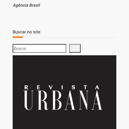
Agência Brasil
Buscar no site
S
e
a
r
c
h