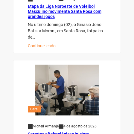
Etapa da Liga Noroeste de Voleibol
Masculino movimenta Santa Rosa com
grandes jogos
No último domingo (02), o Ginásio João
Batista Moroni, em Santa Rosa, foi palco
de…
Continue lendo…
Geral
Micheli Armanje
4 de agosto de 2026
Carretas oftalmológicas iniciam