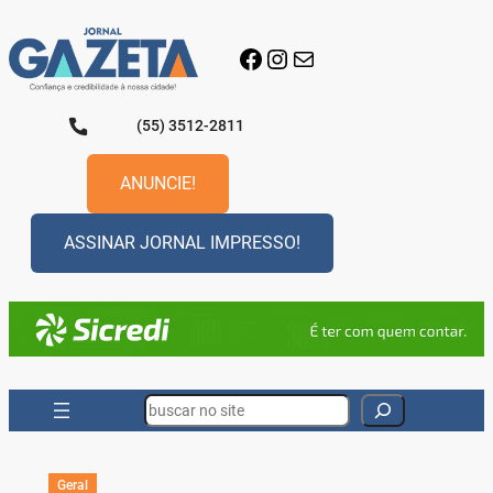
Pular
para
Facebook
Instagram
E-mail
o
conteúdo
(55) 3512-2811
ANUNCIE!
ASSINAR JORNAL IMPRESSO!
Search
Geral