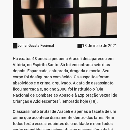
18 de maio de 2021
Jornal Gazeta Regional
Há exatos 48 anos, a pequena Araceli desapareceu em
Vitória, no Espírito Santo. Só foi encontrada seis dias
depois. Espancada, estuprada, drogada e morta. Seu
corpo foi desfigurado com ácido. Os suspeitos foram
absolvidos e o crime, arquivado. A data do assassinato
ficou marcada e, no ano 2000, foi instituído o “Dia
Nacional de Combate ao Abuso e à Exploração Sexual de
Crianças e Adolescentes”, lembrado hoje (18).
O assassinato brutal de Araceli é apenas a faceta de um
crime que acontece diariamente dentro dos lares. Nem
todos
ter
ão esses requintes de crueldade e nem todos
serão cometidos por psicopatas ou pessoas fora da lei.