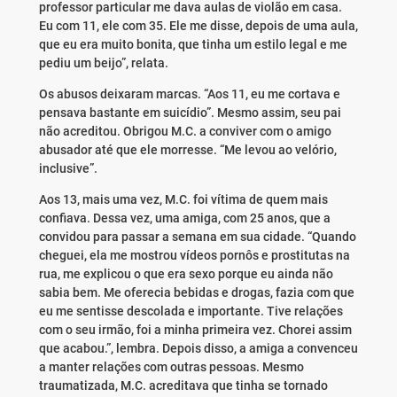
professor particular me dava aulas de violão em casa.
Eu com 11, ele com 35. Ele me disse, depois de uma aula,
que eu era muito bonita, que tinha um estilo legal e me
pediu um beijo”, relata.
Os abusos deixaram marcas. “Aos 11, eu me cortava e
pensava bastante em suicídio”. Mesmo assim, seu pai
não acreditou. Obrigou M.C. a conviver com o amigo
abusador até que ele morresse. “Me levou ao velório,
inclusive”.
Aos 13, mais uma vez, M.C. foi vítima de quem mais
confiava. Dessa vez, uma amiga, com 25 anos, que a
convidou para passar a semana em sua cidade. “Quando
cheguei, ela me mostrou vídeos pornôs e prostitutas na
rua, me explicou o que era sexo porque eu ainda não
sabia bem. Me oferecia bebidas e drogas, fazia com que
eu me sentisse descolada e importante. Tive relações
com o seu irmão, foi a minha primeira vez. Chorei assim
que acabou.”, lembra. Depois disso, a amiga a convenceu
a manter relações com outras pessoas. Mesmo
traumatizada, M.C. acreditava que tinha se tornado