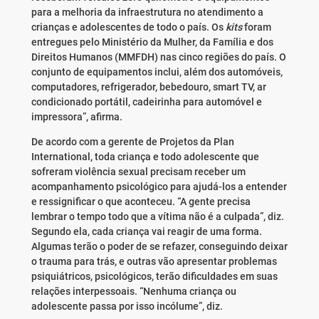
para a melhoria da infraestrutura no atendimento a
crianças e adolescentes de todo o país. Os
kits
foram
entregues pelo Ministério da Mulher, da Família e dos
Direitos Humanos (MMFDH) nas cinco regiões do país. O
conjunto de equipamentos inclui, além dos automóveis,
computadores, refrigerador, bebedouro, smart TV, ar
condicionado portátil, cadeirinha para automóvel e
impressora”, afirma.
De acordo com a gerente de Projetos da Plan
International, toda criança e todo adolescente que
sofreram violência sexual precisam receber um
acompanhamento psicológico para ajudá-los a entender
e ressignificar o que aconteceu. “A gente precisa
lembrar o tempo todo que a vítima não é a culpada”, diz.
Segundo ela, cada criança vai reagir de uma forma.
Algumas
ter
ão o poder de se refazer, conseguindo deixar
o trauma para trás, e outras vão apresentar problemas
psiquiátricos, psicológicos,
ter
ão dificuldades em suas
relações interpessoais. “Nenhuma criança ou
adolescente passa por isso incólume”, diz.