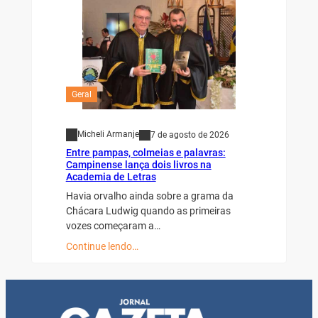
Geral
Micheli Armanje
7 de agosto de 2026
Entre pampas, colmeias e palavras:
Campinense lança dois livros na
Academia de Letras
Havia orvalho ainda sobre a grama da
Chácara Ludwig quando as primeiras
vozes começaram a…
Continue lendo…