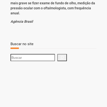
mais grave se fizer exame de fundo de olho, medição da
pressão ocular com o oftalmologista, com frequência
anual.
Agência Brasil
Buscar no site
S
e
a
r
c
h