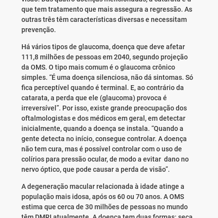
que tem tratamento que mais assegura a regressão. As
outras três têm características diversas e necessitam
prevenção.
Há vários tipos de glaucoma, doença que deve afetar
111,8 milhões de pessoas em 2040, segundo projeção
da OMS. O tipo mais comum é o glaucoma crônico
simples. “É uma doença silenciosa, não dá sintomas. Só
fica perceptível quando é terminal. E, ao contrário da
catarata, a perda que ele (glaucoma) provoca é
irreversível”. Por isso, existe grande preocupação dos
oftalmologistas e dos médicos em geral, em detectar
inicialmente, quando a doença se instala. “Quando a
gente detecta no início, consegue controlar. A doença
não tem cura, mas é possível controlar com o uso de
colírios para pressão ocular, de modo a evitar dano no
nervo óptico, que pode causar a perda de visão”.
A degeneração macular relacionada à idade atinge a
população mais idosa, após os 60 ou 70 anos. A OMS
estima que cerca de 30 milhões de pessoas no mundo
têm DMRI atualmente. A doença tem duas formas: seca