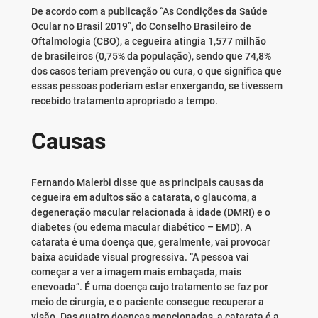
De acordo com a publicação “As Condições da Saúde
Ocular no Brasil 2019”, do Conselho Brasileiro de
Oftalmologia (CBO), a cegueira atingia 1,577 milhão
de brasileiros (0,75% da população), sendo que 74,8%
dos casos teriam prevenção ou cura, o que significa que
essas pessoas poderiam estar enxergando, se tivessem
recebido tratamento apropriado a tempo.
Causas
Fernando Malerbi disse que as principais causas da
cegueira em adultos são a catarata, o glaucoma, a
degeneração macular relacionada à idade (DMRI) e o
diabetes (ou edema macular diabético – EMD). A
catarata é uma doença que, geralmente, vai provocar
baixa acuidade visual progressiva. “A pessoa vai
começar a ver a imagem mais embaçada, mais
enevoada”. É uma doença cujo tratamento se faz por
meio de cirurgia, e o paciente consegue recuperar a
visão. Das quatro doenças mencionadas, a catarata é a