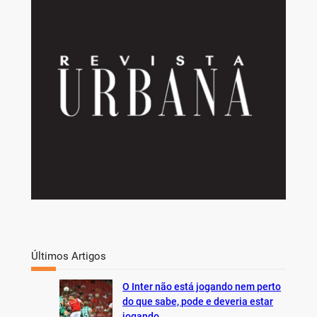
r
c
h
Últimos Artigos
O Inter não está jogando nem perto
do que sabe, pode e deveria estar
jogando