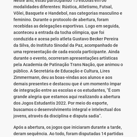
Neste ano, estão participando 15 escolas em 06
modalidades diferentes: Rústica, Atletismo, Futsal,
Vôlei, Basquete e Handebol, nas categorias masculino e
feminino. Durante o protocolo de abertura, foram
recebidas as delegações esportivas. Logo em seguida,
aconteceu a entrada da tocha olímpica, que foi
conduzida e acesa pelo atleta Gustavo Becker Pereira
da Silva, do Instituto Sinodal da Paz, acompanhado de
uma representação de cada escola participante. Ainda
durante o evento, ocorreram apresentações artísticas
pela Academia de Patinação Trans Nação, que animou o
público. A Secretária de Educação e Cultura, Lires
Zimmermann, deu as boas-vindas aos alunos e aos
demais presentes e destacou que é um momento ímpar
de integração entre as escolas e os estudantes, “É com
grande alegria que estamos aqui realizando a abertura
dos Jogos Estudantis 2022. Por meio do esporte,
buscamos o desenvolvimento integral e intelectual dos
jovens, através da disciplina e disputa sadia”.
Após a abertura, os jogos que iniciaram durante a tarde,
deram sequência. Ao todo, foram disputadas 14 partidas