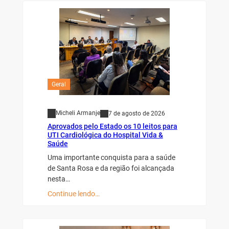
Geral
Micheli Armanje
7 de agosto de 2026
Aprovados pelo Estado os 10 leitos para
UTI Cardiológica do Hospital Vida &
Saúde
Uma importante conquista para a saúde
de Santa Rosa e da região foi alcançada
nesta…
Continue lendo…