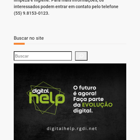
limpeza e higiene. Para mais informações, os
interessados podem entrar em contato pelo telefone
(55) 9.8153-0123.
Buscar no site
S
e
a
r
c
h