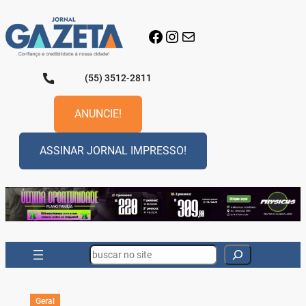
Pular
para
Facebook
Instagram
E-mail
o
conteúdo
(55) 3512-2811
ANUNCIE!
ASSINAR JORNAL IMPRESSO!
Search
Geral