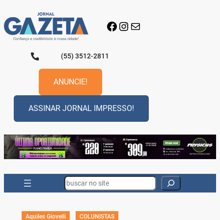
Pular
para
Facebook
Instagram
E-mail
o
conteúdo
(55) 3512-2811
ANUNCIE!
ASSINAR JORNAL IMPRESSO!
Search
Aquiles Giovelli
COLUNISTAS