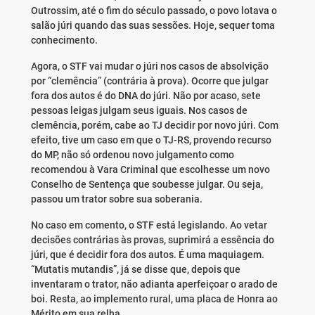
Outrossim, até o fim do século passado, o povo lotava o
salão júri quando das suas sessões. Hoje, sequer toma
conhecimento.
Agora, o STF vai mudar o júri nos casos de absolvição
por “clemência” (contrária à prova). Ocorre que julgar
fora dos autos é do DNA do júri. Não por acaso, sete
pessoas leigas julgam seus iguais. Nos casos de
clemência, porém, cabe ao TJ decidir por novo júri. Com
efeito, tive um caso em que o TJ-RS, provendo recurso
do MP, não só ordenou novo julgamento como
recomendou à Vara Criminal que escolhesse um novo
Conselho de Sentença que soubesse julgar. Ou seja,
passou um trator sobre sua soberania.
No caso em comento, o STF está legislando. Ao vetar
decisões contrárias às provas, suprimirá a essência do
júri, que é decidir fora dos autos. É uma maquiagem.
“Mutatis mutandis”, já se disse que, depois que
inventaram o trator, não adianta aperfeiçoar o arado de
boi. Resta, ao implemento rural, uma placa de Honra ao
Mérito em sua relha.