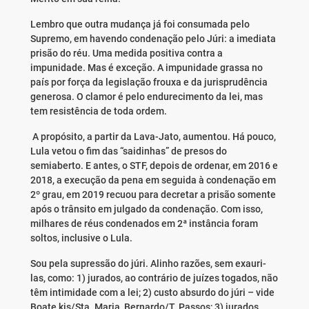
Lembro que outra mudança já foi consumada pelo
Supremo, em havendo condenação pelo Júri: a imediata
prisão do réu. Uma medida positiva contra a
impunidade. Mas é exceção. A impunidade grassa no
país por força da legislação frouxa e da jurisprudência
generosa. O clamor é pelo endurecimento da lei, mas
tem resistência de toda ordem.
A propósito, a partir da Lava-Jato, aumentou. Há pouco,
Lula vetou o fim das “saidinhas” de presos do
semiaberto. E antes, o STF, depois de ordenar, em 2016 e
2018, a execução da pena em seguida à condenação em
2º grau, em 2019 recuou para decretar a prisão somente
após o trânsito em julgado da condenação. Com isso,
milhares de réus condenados em 2ª instância foram
soltos, inclusive o Lula.
Sou pela supressão do júri. Alinho razões, sem exauri-
las, como: 1) jurados, ao contrário de juízes togados, não
têm intimidade com a lei; 2) custo absurdo do júri – vide
Boate kis/Sta. Maria, Bernardo/T. Passos; 3) jurados