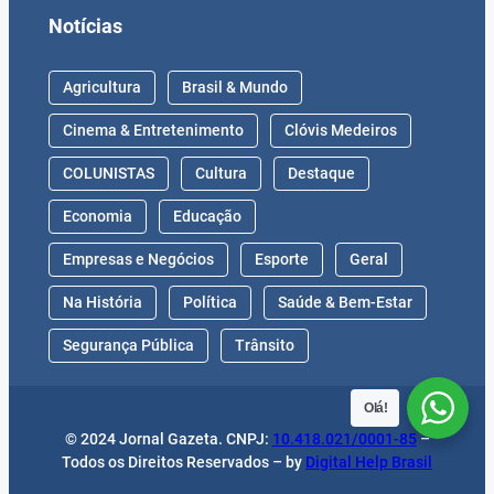
Notícias
Agricultura
Brasil & Mundo
Cinema & Entretenimento
Clóvis Medeiros
COLUNISTAS
Cultura
Destaque
Economia
Educação
Empresas e Negócios
Esporte
Geral
Na História
Política
Saúde & Bem-Estar
Segurança Pública
Trânsito
Olá!
© 2024 Jornal Gazeta. CNPJ:
10.418.021/0001-85
–
Todos os Direitos Reservados – by
Digital Help Brasil