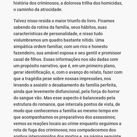
história dos criminosos, a dolorosa trilha dos homicidas,
o caminho da atrocidade.
Talvez nisso resida o maior triunfo do livro. Ficamos
sabendo da rotina da família, seus hábitos, suas
características de personalidade, e nisso tudo
vislumbramos um quadro bastante nítido. Uma
simpática ordem familiar, com um rico e honesto
fazendeiro, sua amável esposa e seu gentil e promissor
casal de filhos. Essas informações nos são dadas com
um propósito narrativo, que é, em um primeiro plano,
gerar identificação, e, com o avanço do relato, fazer com
que a tragédia pese sobre nossas impressões, nos
levando a assistir o desabamento da família perfeita,
ainda que levemente disfuncional, pela força do horror
do sangue vão. Mas esse aspecto é balanceado pela
estrutura do romance, que intercala pontos de vista, de
modo que conhecemos a família ao mesmo tempo em
que acompanhamos os preparativos dos assassinos;
vemos as reações locais ao crime enquanto seguimos a
rota de fuga dos criminosos; nos compadecemos dos
sonhos interrompidos dos mortos e, na página seguinte,