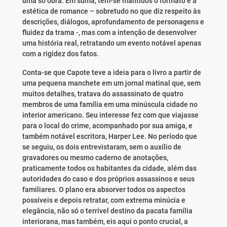
uma só obra. Em suma, tem-se mantidos o formato e a
estética de romance – sobretudo no que diz respeito às
descrições, diálogos, aprofundamento de personagens e
fluidez da trama -, mas com a intenção de desenvolver
uma história real, retratando um evento notável apenas
com a rigidez dos fatos.
Conta-se que Capote teve a ideia para o livro a partir de
uma pequena manchete em um jornal matinal que, sem
muitos detalhes, tratava do assassinato de quatro
membros de uma família em uma minúscula cidade no
interior americano. Seu interesse fez com que viajasse
para o local do crime, acompanhado por sua amiga, e
também notável escritora, Harper Lee. No período que
se seguiu, os dois entrevistaram, sem o auxílio de
gravadores ou mesmo caderno de anotações,
praticamente todos os habitantes da cidade, além das
autoridades do caso e dos próprios assassinos e seus
familiares. O plano era absorver todos os aspectos
possíveis e depois retratar, com extrema minúcia e
elegância, não só o terrível destino da pacata família
interiorana, mas também, eis aqui o ponto crucial, a