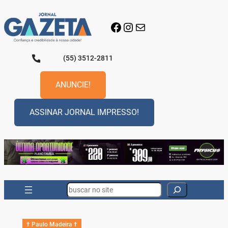
Pular
para
Facebook
Instagram
E-mail
o
conteúdo
(55) 3512-2811
ANUNCIE!
ASSINAR JORNAL IMPRESSO!
Search
† Paulo Madeira †