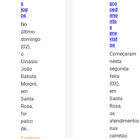
s
pro
jog
ced
os
ime
nto
No
s
último
pre
vist
domingo
os
(02),
Começaram
o
nesta
Ginásio
segunda-
João
feira
Batista
(03),
Moroni,
em
em
Santa
Santa
Rosa,
Rosa,
os
foi
atendimento
palco
nas
de…
carretas
Continue