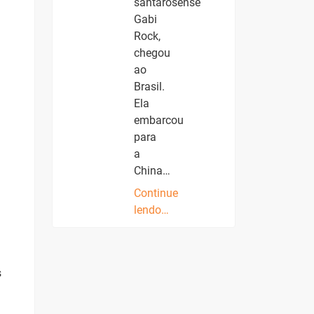
santarosense
Gabi
Rock,
chegou
ao
Brasil.
Ela
embarcou
para
a
China…
Continue
lendo…
s