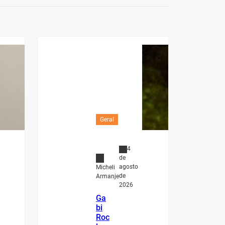
Geral
4
de
agosto
Micheli
de
Armanje
2026
Ga
bi
Roc