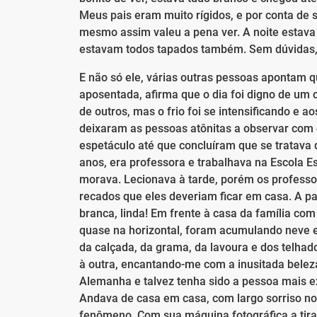
Meus pais eram muito rígidos, e por conta de s
mesmo assim valeu a pena ver. A noite estava 
estavam todos tapados também. Sem dúvidas, 
E não só ele, várias outras pessoas apontam q
aposentada, afirma que o dia foi digno de um 
de outros, mas o frio foi se intensificando e
deixaram as pessoas atônitas a observar com 
espetáculo até que concluíram que se tratava
anos, era professora e trabalhava na Escola Es
morava. Lecionava à tarde, porém os profess
recados que eles deveriam ficar em casa. A pa
branca, linda! Em frente à casa da família co
quase na horizontal, foram acumulando neve 
da calçada, da grama, da lavoura e dos telhado
à outra, encantando-me com a inusitada beleza. 
Alemanha e talvez tenha sido a pessoa mais ex
Andava de casa em casa, com largo sorriso no
fenômeno. Com sua máquina fotográfica a tirac