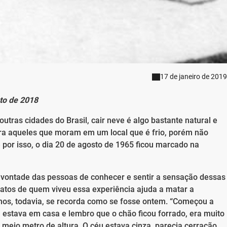
17 de janeiro de 2019
to de 2018
ras cidades do Brasil, cair neve é algo bastante natural e
a aqueles que moram em um local que é frio, porém não
e por isso, o dia 20 de agosto de 1965 ficou marcado na
 vontade das pessoas de conhecer e sentir a sensação dessas
elatos de quem viveu essa experiência ajuda a matar a
nos, todavia, se recorda como se fosse ontem. “Começou a
eu estava em casa e lembro que o chão ficou forrado, era muito
 meio metro de altura. O céu estava cinza, parecia cerração.