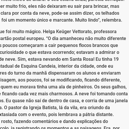
er muito frio, eles não deixaram eu sair para brincar, mas
clara por conta da neve, pode-se assim dizer, os telhados
foi um momento único e marcante. Muito lindo”, relembra.
ue foi muito mágico. Helga Keüger Vettorato, professora
cartão postal europeu. “O dia amanheceu não muito diferente
 aos poucos começaram a cair pequenos flocos brancos que
curiosidade o que estava ocorrendo; estavam a admirar o
 de neve. Sim, estava nevando em Santa Rosa! Eu tinha 19
tadual de Esquina Candeia, interior da cidade, onde eu
ores do turno da manhã dispensaram os alunos e enviaram
isagem, aos poucos, foi se modificando, ficando diferente,
m quem eu morava tinha uma ala de pinheiros. Os seus galhos,
e ficando cada vez mais charmosos. A neve foi tomando conta
s. Eu quase não saí de dentro de casa, e corria de uma janela
O pastor da Igreja Batista, lá da vila, era oriundo da
tasiada com o evento, pois lembrava a pátria distante.
 rosto, fazendo comentários e dando explicações do
olo, ia registrando os momentos e as paisagens. Era, por