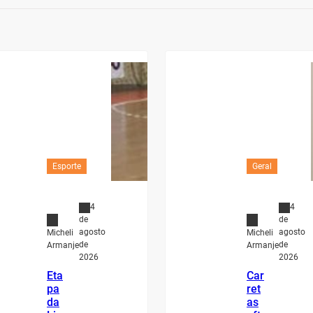
Esporte
Geral
4
4
de
de
agosto
agosto
Micheli
Micheli
de
de
Armanje
Armanje
2026
2026
Eta
Car
pa
ret
da
as