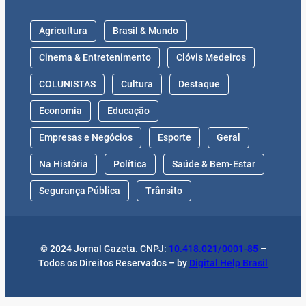
Agricultura
Brasil & Mundo
Cinema & Entretenimento
Clóvis Medeiros
COLUNISTAS
Cultura
Destaque
Economia
Educação
Empresas e Negócios
Esporte
Geral
Na História
Política
Saúde & Bem-Estar
Segurança Pública
Trânsito
© 2024 Jornal Gazeta. CNPJ:
10.418.021/0001-85
–
Todos os Direitos Reservados – by
Digital Help Brasil