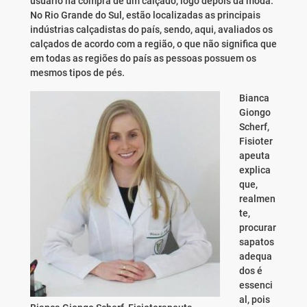
usuário na compra de um calçado, logo depois da moda.
No Rio Grande do Sul, estão localizadas as principais
indústrias calçadistas do país, sendo, aqui, avaliados os
calçados de acordo com a região, o que não significa que
em todas as regiões do país as pessoas possuem os
mesmos tipos de pés.
Bianca
Giongo
Scherf,
Fisioter
apeuta
explica
que,
realmen
te,
procurar
sapatos
adequa
dos é
essenci
al, pois