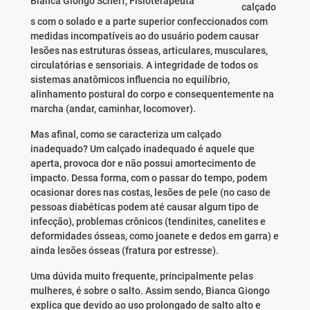
Bianca Giongo Scherf, Fisioterapeuta
calçado
s com o solado e a parte superior confeccionados com
medidas incompatíveis ao do usuário podem causar
lesões nas estruturas ósseas, articulares, musculares,
circulatórias e sensoriais. A integridade de todos os
sistemas anatômicos influencia no equilíbrio,
alinhamento postural do corpo e consequentemente na
marcha (andar, caminhar, locomover).
Mas afinal, como se caracteriza um calçado
inadequado? Um calçado inadequado é aquele que
aperta, provoca dor e não possui amortecimento de
impacto. Dessa forma, com o passar do tempo, podem
ocasionar dores nas costas, lesões de pele (no caso de
pessoas diabéticas podem até causar algum tipo de
infecção), problemas crônicos (tendinites, canelites e
deformidades ósseas, como joanete e dedos em garra) e
ainda lesões ósseas (fratura por estresse).
Uma dúvida muito frequente, principalmente pelas
mulheres, é sobre o salto. Assim sendo, Bianca Giongo
explica que devido ao uso prolongado de salto alto e