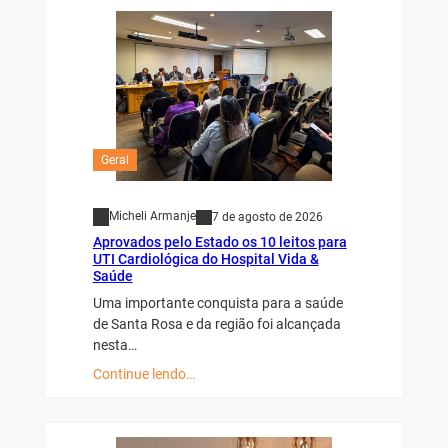
Geral
Micheli Armanje
7 de agosto de 2026
Aprovados pelo Estado os 10 leitos para
UTI Cardiológica do Hospital Vida &
Saúde
Uma importante conquista para a saúde
de Santa Rosa e da região foi alcançada
nesta…
Continue lendo…