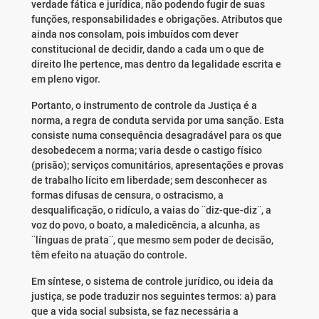
verdade fática e jurídica, não podendo fugir de suas
funções, responsabilidades e obrigações. Atributos que
ainda nos consolam, pois imbuídos com dever
constitucional de decidir, dando a cada um o que de
direito lhe pertence, mas dentro da legalidade escrita e
em pleno vigor.
Portanto, o instrumento de controle da Justiça é a
norma, a regra de conduta servida por uma sanção. Esta
consiste numa consequência desagradável para os que
desobedecem a norma; varia desde o castigo físico
(prisão); serviços comunitários, apresentações e provas
de trabalho lícito em liberdade; sem desconhecer as
formas difusas de censura, o ostracismo, a
desqualificação, o ridículo, a vaias do ¨diz-que-diz¨, a
voz do povo, o boato, a maledicência, a alcunha, as
¨línguas de prata¨, que mesmo sem poder de decisão,
têm efeito na atuação do controle.
Em síntese, o sistema de controle jurídico, ou ideia da
justiça, se pode traduzir nos seguintes termos: a) para
que a vida social subsista, se faz necessária a