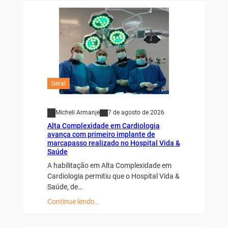
Geral
Micheli Armanje
7 de agosto de 2026
Alta Complexidade em Cardiologia
avança com primeiro implante de
marcapasso realizado no Hospital Vida &
Saúde
A habilitação em Alta Complexidade em
Cardiologia permitiu que o Hospital Vida &
Saúde, de…
Continue lendo…