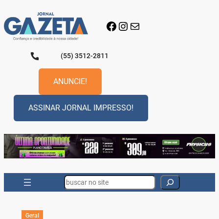
Pular
para
Facebook
Instagram
E-mail
o
conteúdo
(55) 3512-2811
ANUNCIE!
ASSINAR JORNAL IMPRESSO!
Search
Geral