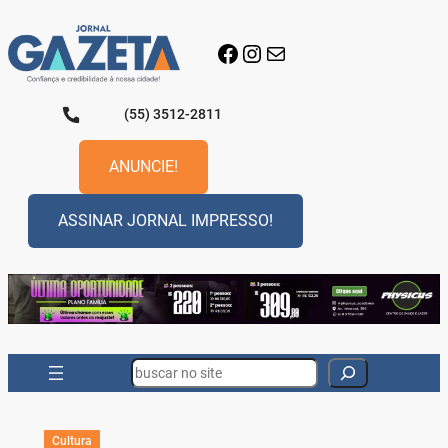
Pular
para
Facebook
Instagram
E-mail
o
conteúdo
(55) 3512-2811
ANUNCIE!
ASSINAR JORNAL IMPRESSO!
Search
Cultura