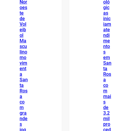
Nor
oló
oes
gic
te
as
de
inic
Vol
iam
eib
ate
ol
ndi
Ma
me
scu
nto
lino
s
mo
em
vim
San
ent
ta
a
Ros
San
a
ta
co
Ros
m
a
mai
co
s
m
de
gra
3,2
nde
mil
s
pro
jog
ced