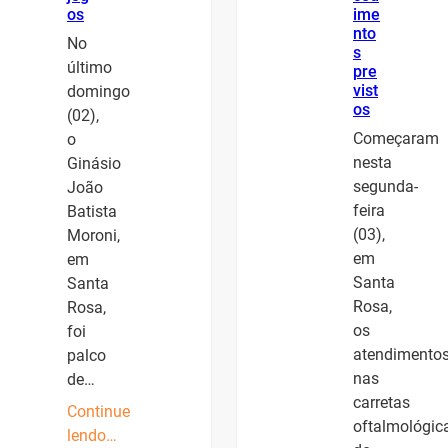
os
ime
nto
No
s
último
pre
vist
domingo
os
(02),
Começaram
o
nesta
Ginásio
segunda-
João
feira
Batista
(03),
Moroni,
em
em
Santa
Santa
Rosa,
Rosa,
os
foi
atendimento
palco
nas
de…
carretas
Continue
oftalmológic
lendo…