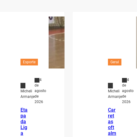
Esporte
Geral
4
4
de
de
agosto
agosto
Micheli
Micheli
de
de
Armanje
Armanje
2026
2026
Eta
Car
pa
ret
da
as
Lig
oft
a
alm