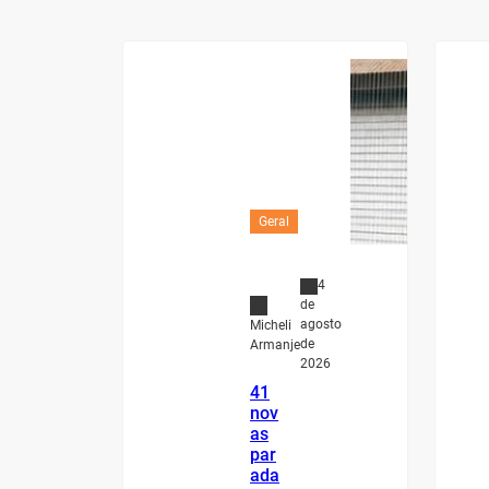
Geral
4
de
agosto
Micheli
de
Armanje
2026
41
nov
as
par
ada