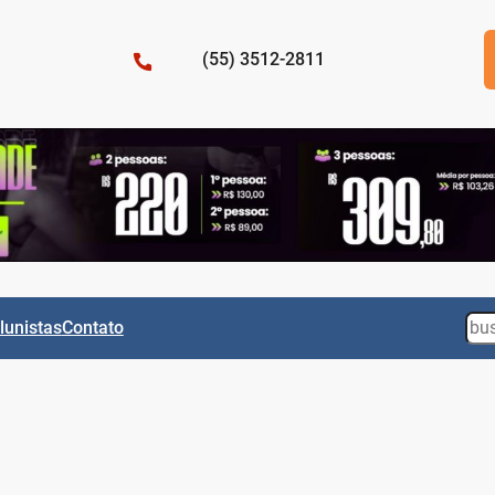
(55) 3512-2811
Sea
lunistas
Contato