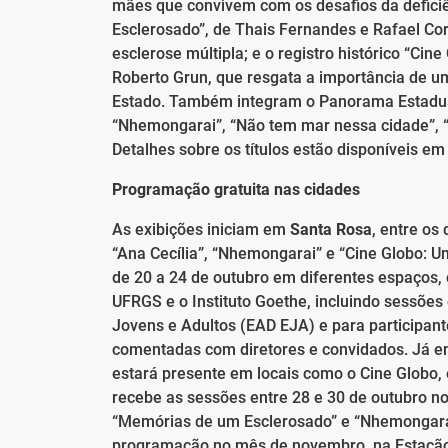
mães que convivem com os desafios da deficiê
Esclerosado”, de Thais Fernandes e Rafael Corr
esclerose múltipla; e o registro histórico “Cin
Roberto Grun, que resgata a importância de um
Estado. Também integram o Panorama Estadual 
“Nhemongarai”, “Não tem mar nessa cidade”, “O
Detalhes sobre os títulos estão disponíveis e
Programação gratuita nas cidades
As exibições iniciam em
Santa Rosa
, entre os
“Ana Cecília”, “Nhemongarai” e “Cine Globo: 
de 20 a 24 de outubro em diferentes espaços,
UFRGS e o Instituto Goethe, incluindo sessões
Jovens e Adultos (EAD EJA) e para participant
comentadas com diretores e convidados. Já 
estará presente em locais como o Cine Globo, 
recebe as sessões entre 28 e 30 de outubro no
“Memórias de um Esclerosado” e “Nhemongarai
programação no mês de novembro, na Estação 