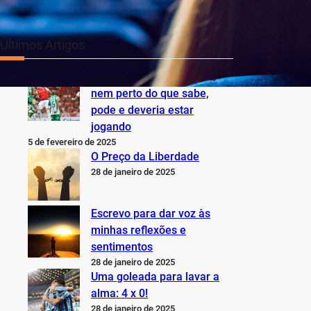
Últimos Artigos
O Inter não está jogando
nem perto do que sabe,
pode e deveria estar
jogando
5 de fevereiro de 2025
O Preço da Liberdade
28 de janeiro de 2025
Escrevo para dar voz às
minhas reflexões e
sentimentos
28 de janeiro de 2025
Uma goleada para lavar a
alma: 4 x 0!
28 de janeiro de 2025