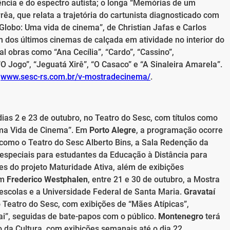
ncia e do espectro autista; o longa “Memórias de um
êa, que relata a trajetória do cartunista diagnosticado com
e Globo: Uma vida de cinema”, de Christian Jafas e Carlos
 dos últimos cinemas de calçada em atividade no interior do
obras como “Ana Cecília”, “Cardo”, “Cassino”,
 Jogo”, “Jeguatá Xirê”, “O Casaco” e “A Sinaleira Amarela”.
m
www.sesc-rs.com.br/v-mostradecinema/
.
 dias 2 e 23 de outubro, no Teatro do Sesc, com títulos como
Uma Vida de Cinema”. Em
Porto Alegre
, a programação ocorre
 como o Teatro do Sesc Alberto Bins, a Sala Redenção da
 especiais para estudantes da Educação à Distância para
es do projeto Maturidade Ativa, além de exibições
em
Frederico Westphalen
, entre 21 e 30 de outubro, a Mostra
escolas e a Universidade Federal de Santa Maria.
Gravataí
 Teatro do Sesc, com exibições de “Mães Atípicas”,
”, seguidas de bate-papos com o público.
Montenegro
terá
da Cultura, com exibições semanais até o dia 22.