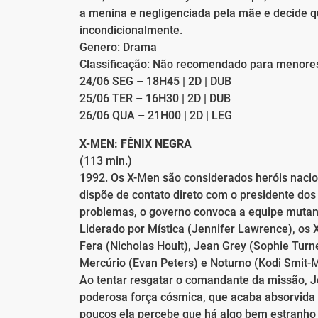
a menina e negligenciada pela mãe e decide qu
incondicionalmente.
Genero: Drama
Classificação: Não recomendado para menore
24/06 SEG – 18H45 | 2D | DUB
25/06 TER – 16H30 | 2D | DUB
26/06 QUA – 21H00 | 2D | LEG
X-MEN: FÊNIX NEGRA
(113 min.)
1992. Os X-Men são considerados heróis nacio
dispõe de contato direto com o presidente do
problemas, o governo convoca a equipe mutant
Liderado por Mística (Jennifer Lawrence), o
Fera (Nicholas Hoult), Jean Grey (Sophie Turn
Mercúrio (Evan Peters) e Noturno (Kodi Smit-
Ao tentar resgatar o comandante da missão, Je
poderosa força cósmica, que acaba absorvida 
poucos ela percebe que há algo bem estranho