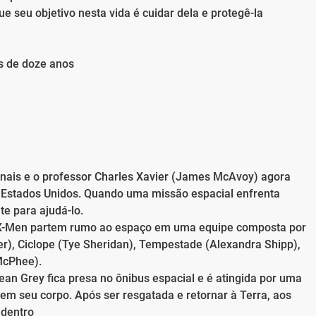
e seu objetivo nesta vida é cuidar dela e protegê-la
s de doze anos
nais e o professor Charles Xavier (James McAvoy) agora
s Estados Unidos. Quando uma missão espacial enfrenta
e para ajudá-lo.
s X-Men partem rumo ao espaço em uma equipe composta por
er), Ciclope (Tye Sheridan), Tempestade (Alexandra Shipp),
McPhee).
an Grey fica presa no ônibus espacial e é atingida por uma
em seu corpo. Após ser resgatada e retornar à Terra, aos
 dentro