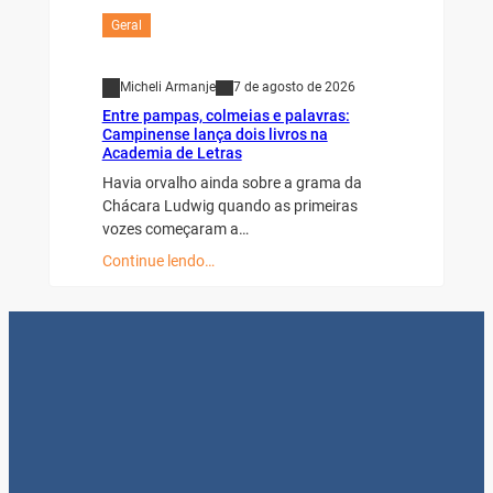
Geral
Micheli Armanje
7 de agosto de 2026
Entre pampas, colmeias e palavras:
Campinense lança dois livros na
Academia de Letras
Havia orvalho ainda sobre a grama da
Chácara Ludwig quando as primeiras
vozes começaram a…
Continue lendo…