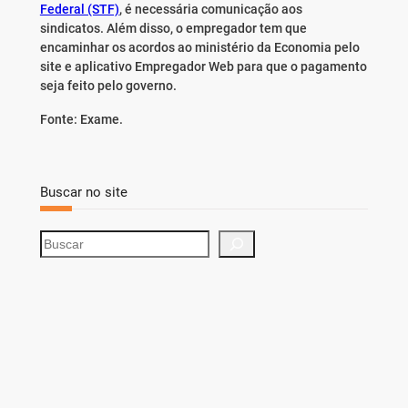
Federal (STF)
, é necessária comunicação aos
sindicatos. Além disso, o empregador tem que
encaminhar os acordos ao ministério da Economia pelo
site e aplicativo Empregador Web para que o pagamento
seja feito pelo governo.
Fonte: Exame.
Buscar no site
S
e
a
r
c
h