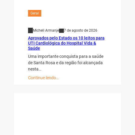
Geral
Micheli Armanje
7 de agosto de 2026
Aprovados pelo Estado os 10 leitos para
UTI Cardiológica do Hospital Vida &
Saúde
Uma importante conquista para a saúde
de Santa Rosa e da região foi alcançada
nesta…
Continue lendo…