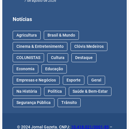
7 de agosto de 2026
Notícias
Agricultura
Brasil & Mundo
Cinema & Entretenimento
Clóvis Medeiros
COLUNISTAS
Cultura
Destaque
Economia
Educação
Empresas e Negócios
Esporte
Geral
Na História
Política
Saúde & Bem-Estar
Segurança Pública
Trânsito
© 2024 Jornal Gazeta. CNPJ:
10.418.021/0001-85
–