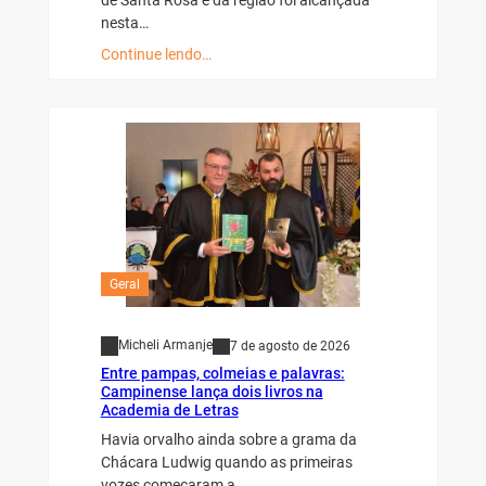
nesta…
Continue lendo…
Geral
Micheli Armanje
7 de agosto de 2026
Entre pampas, colmeias e palavras:
Campinense lança dois livros na
Academia de Letras
Havia orvalho ainda sobre a grama da
Chácara Ludwig quando as primeiras
vozes começaram a…