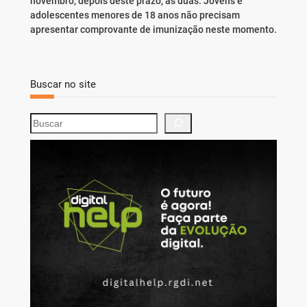
novembro, depois deste prazo, as duas. Jovens e
adolescentes menores de 18 anos não precisam
apresentar comprovante de imunização neste momento.
Buscar no site
S
e
a
r
c
h