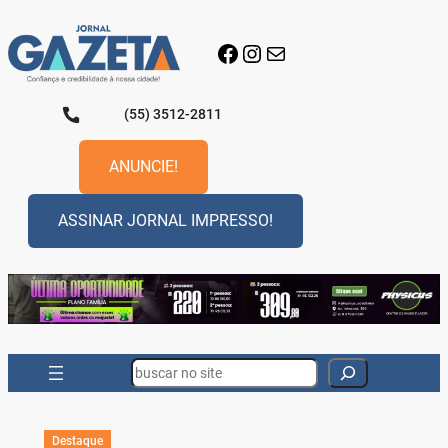
Pular
para
Facebook
Instagram
E-mail
o
conteúdo
(55) 3512-2811
ANUNCIE!
ASSINAR JORNAL IMPRESSO!
Search
Destaque