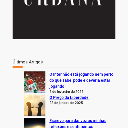
Últimos Artigos
O Inter não está jogando nem perto
do que sabe, pode e deveria estar
jogando
5 de fevereiro de 2025
O Preço da Liberdade
28 de janeiro de 2025
Escrevo para dar voz às minhas
reflexões e sentimentos