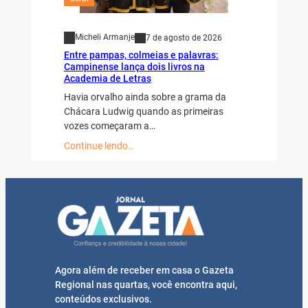
Micheli Armanje
7 de agosto de 2026
Entre pampas, colmeias e palavras:
Campinense lança dois livros na
Academia de Letras
Havia orvalho ainda sobre a grama da
Chácara Ludwig quando as primeiras
vozes começaram a…
Continue lendo…
Agora além de receber em casa o Gazeta
Regional nas quartas, você encontra aqui,
conteúdos exclusivos.