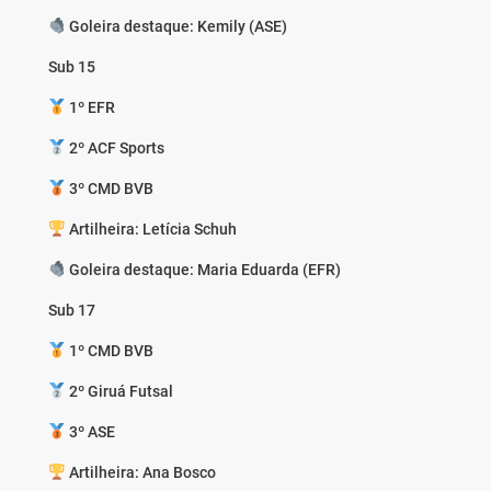
Goleira destaque: Kemily (ASE)
Sub 15
1º EFR
2º ACF Sports
3º CMD BVB
Artilheira: Letícia Schuh
Goleira destaque: Maria Eduarda (EFR)
Sub 17
1º CMD BVB
2º Giruá Futsal
3º ASE
Artilheira: Ana Bosco