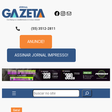
Pular
para
Facebook
Instagram
E-mail
o
conteúdo
(55) 3512-2811
ANUNCIE!
ASSINAR JORNAL IMPRESSO!
Search
Geral