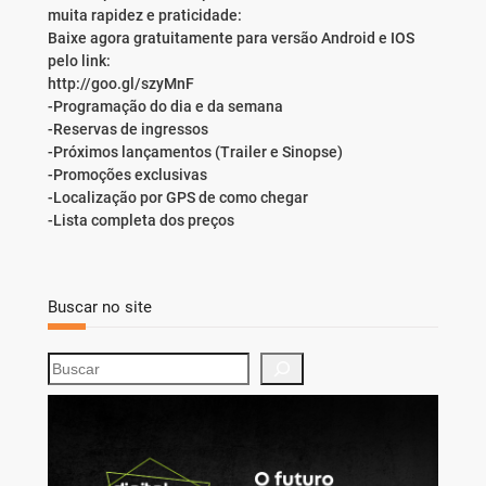
muita rapidez e praticidade:
Baixe agora gratuitamente para versão Android e IOS
pelo link:
http://goo.gl/szyMnF
-Programação do dia e da semana
-Reservas de ingressos
-Próximos lançamentos (Trailer e Sinopse)
-Promoções exclusivas
-Localização por GPS de como chegar
-Lista completa dos preços
Buscar no site
S
e
a
r
c
h