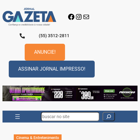
Pular
para
Facebook
Instagram
E-mail
o
conteúdo
(55) 3512-2811
ANUNCIE!
ASSINAR JORNAL IMPRESSO!
Search
Cinema & Entretenimento