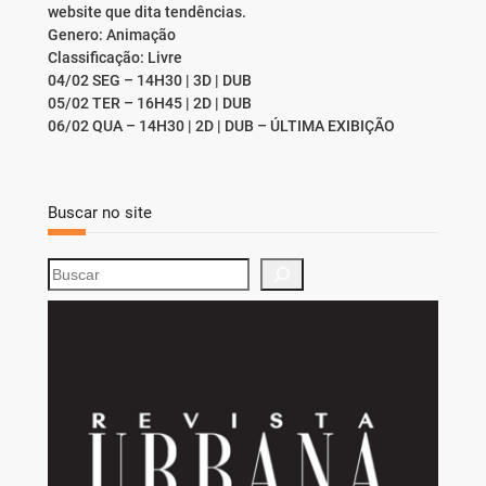
website que dita tendências.
Genero: Animação
Classificação: Livre
04/02 SEG – 14H30 | 3D | DUB
05/02 TER – 16H45 | 2D | DUB
06/02 QUA – 14H30 | 2D | DUB – ÚLTIMA EXIBIÇÃO
Buscar no site
S
e
a
r
c
h