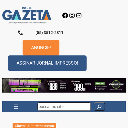
Pular
para
Facebook
Instagram
E-mail
o
conteúdo
(55) 3512-2811
ANUNCIE!
ASSINAR JORNAL IMPRESSO!
Search
Cinema & Entretenimento