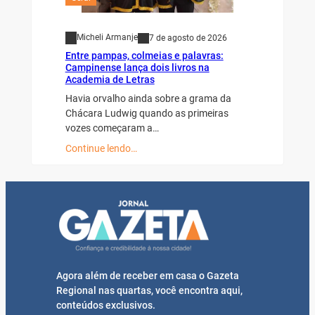
Micheli Armanje
7 de agosto de 2026
Entre pampas, colmeias e palavras:
Campinense lança dois livros na
Academia de Letras
Havia orvalho ainda sobre a grama da
Chácara Ludwig quando as primeiras
vozes começaram a…
Continue lendo…
Agora além de receber em casa o Gazeta
Regional nas quartas, você encontra aqui,
conteúdos exclusivos.