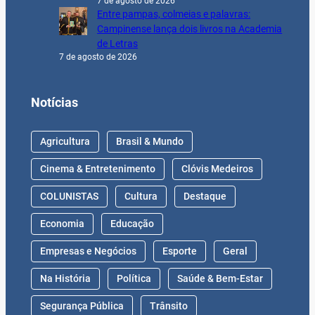
7 de agosto de 2026
Entre pampas, colmeias e palavras:
Campinense lança dois livros na Academia
de Letras
7 de agosto de 2026
Notícias
Agricultura
Brasil & Mundo
Cinema & Entretenimento
Clóvis Medeiros
COLUNISTAS
Cultura
Destaque
Economia
Educação
Empresas e Negócios
Esporte
Geral
Na História
Política
Saúde & Bem-Estar
Segurança Pública
Trânsito