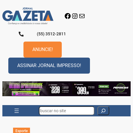
Pular
para
Facebook
Instagram
E-mail
o
conteúdo
(55) 3512-2811
ANUNCIE!
ASSINAR JORNAL IMPRESSO!
Search
Esporte