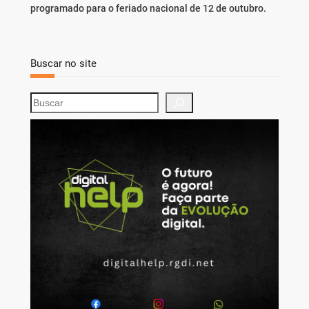
programado para o feriado nacional de 12 de outubro.
Buscar no site
S
e
a
r
c
h