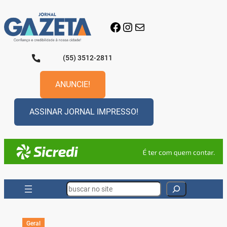
Pular
para
Facebook
Instagram
E-mail
o
conteúdo
(55) 3512-2811
ANUNCIE!
ASSINAR JORNAL IMPRESSO!
Search
Geral