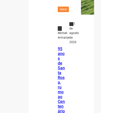
Geral
7
de
agosto
Micheli
de
Armanje
2026
95
ano
s
de
San
ta
Ros
a,
ru
mo
ao
Cen
ten
ário