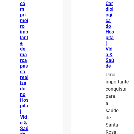
co
Car
m
diol
pri
ógi
mei
ca
ro
do
imp
Hos
lant
pita
e
l
de
Vid
ma
a &
rca
Saú
pas
de
so
Uma
real
importante
iza
do
conquista
no
para
Hos
a
pita
saúde
l
Vid
de
a &
Santa
Saú
Rosa