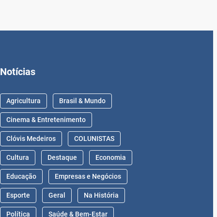
Notícias
Agricultura
Brasil & Mundo
Cinema & Entretenimento
Clóvis Medeiros
COLUNISTAS
Cultura
Destaque
Economia
Educação
Empresas e Negócios
Esporte
Geral
Na História
Política
Saúde & Bem-Estar