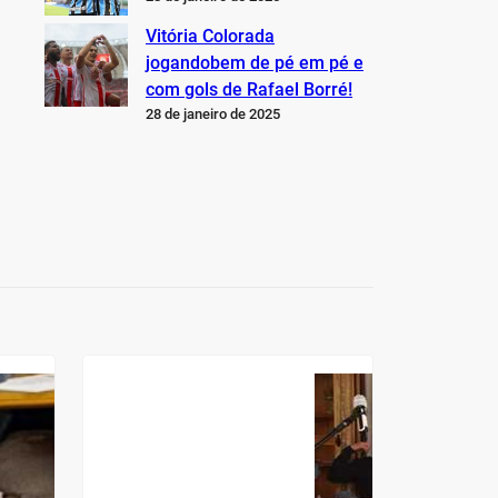
Vitória Colorada
jogandobem de pé em pé e
com gols de Rafael Borré!
28 de janeiro de 2025