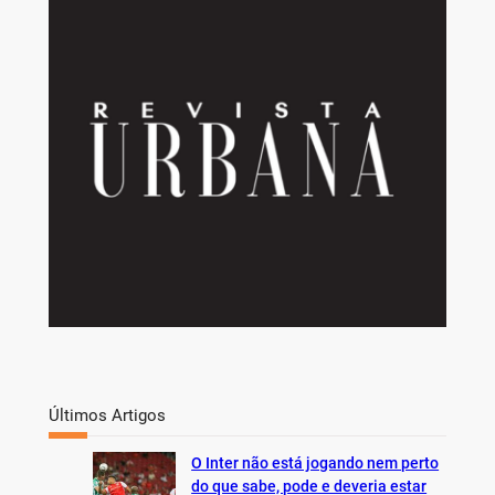
a
r
c
h
Últimos Artigos
O Inter não está jogando nem perto
do que sabe, pode e deveria estar